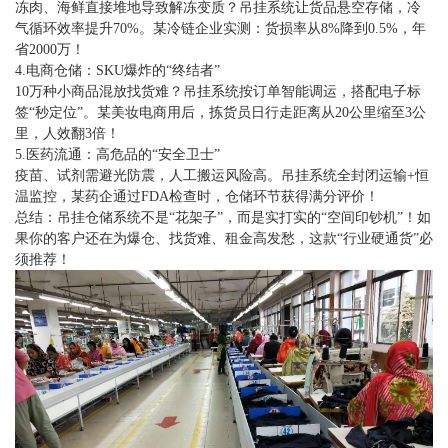
冻肉、海鲜直接堆地导致解冻变质？吊挂系统让货品悬空存储，冷
气循环效率提升70%。某冷链企业实测：货损率从8%降到0.5%，年
省2000万！
4.电商仓储：SKU爆炸的“终结者”
10万种小商品混放找货难？吊挂系统按订单智能调运，搭配电子标
签“秒定位”。某美妆电商用后，拣货员日行走距离从20公里缩至3公
里，人效翻3倍！
5.医药流通：高危品的“安全卫士”
疫苗、试剂需避光防震，人工搬运风险高。吊挂系统全封闭运输+恒
温监控，某药企通过FDA检查时，仓储环节获得满分评价！
总结：吊挂仓储系统不是“花架子”，而是实打实的“空间印钞机”！如
果你的客户还在为爆仓、找货难、租金高发愁，这款“行业硬通货”必
须推荐！