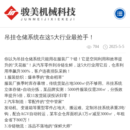
吊挂仓储系统在这5大行业最抢手！
704
2025-5-5
你以为吊挂仓储系统只能用在服装厂？错！它是空间利用和效率提
升的“天花板”！从汽车零件到冷链生鲜，这5大行业用它后，仓库利
用率飙升300%，客户连夜排队采购！
1.服装纺织：爆单季的“救命稻草”
服装厂换季时库存暴增，传统货架占地5000㎡仍不够用。吊挂系统
立体存储+自动分拣，某品牌实测：5000件服装仅需200㎡，分拣效
率提升5倍，双11发货延误投诉归零！
2.汽车制造：零配件的“空中管家”
发动机、变速箱等重型零件占地大、搬运难。定制吊挂系统承重2吨/
钩，配合AGV自动转运，某车企仓库面积从1万㎡减至3000㎡，年租
金省下800万！
3.冷链物流：冻品不落地的“保鲜大师”