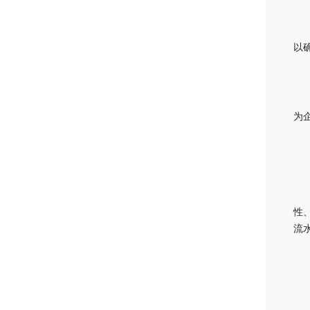
以
为
性
流