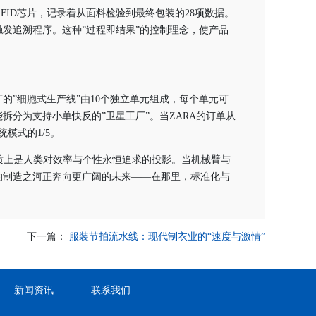
FID芯片，记录着从面料检验到最终包装的28项数据。
发追溯程序。这种”过程即结果”的控制理念，使产品
的”细胞式生产线”由10个独立单元组成，每个单元可
分为支持小单快反的”卫星工厂”。当ZARA的订单从
统模式的1/5。
质上是人类对效率与个性永恒追求的投影。当机械臂与
的制造之河正奔向更广阔的未来——在那里，标准化与
下一篇：
服装节拍流水线：现代制衣业的“速度与激情”
新闻资讯
联系我们