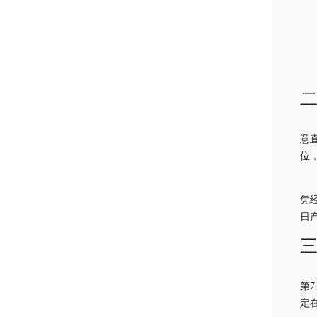
意
位
凭
日
第
定在