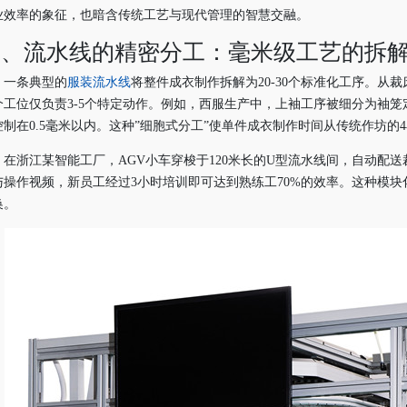
业效率的象征，也暗含传统工艺与现代管理的智慧交融。
一、流水线的精密分工：毫米级工艺的拆
一条典型的
服装流水线
将整件成衣制作拆解为20-30个标准化工序。
个工位仅负责3-5个特定动作。例如，西服生产中，上袖工序被细分为袖
控制在0.5毫米以内。这种”细胞式分工”使单件成衣制作时间从传统作坊的4
在浙江某智能工厂，AGV小车穿梭于120米长的U型流水线间，自动配
与操作视频，新员工经过3小时培训即可达到熟练工70%的效率。这种模块
换。