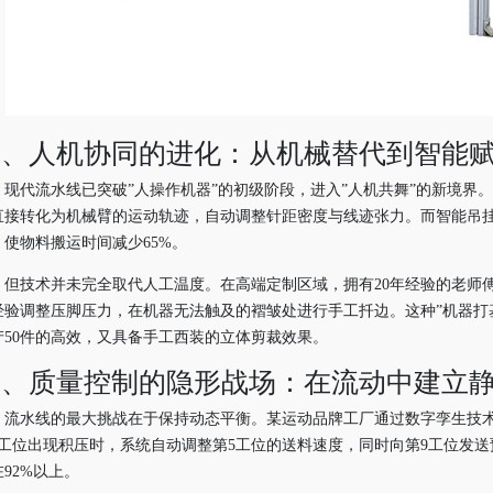
二、人机协同的进化：从机械替代到智能
现代流水线已突破”人操作机器”的初级阶段，进入”人机共舞”的新境界
直接转化为机械臂的运动轨迹，自动调整针距密度与线迹张力。而智能吊
，使物料搬运时间减少65%。
但技术并未完全取代人工温度。在高端定制区域，拥有20年经验的老师
经验调整压脚压力，在机器无法触及的褶皱处进行手工扦边。这种”机器打
产50件的高效，又具备手工西装的立体剪裁效果。
三、质量控制的隐形战场：在流动中建立
流水线的最大挑战在于保持动态平衡。某运动品牌工厂通过数字孪生技术
7工位出现积压时，系统自动调整第5工位的送料速度，同时向第9工位发送
92%以上。