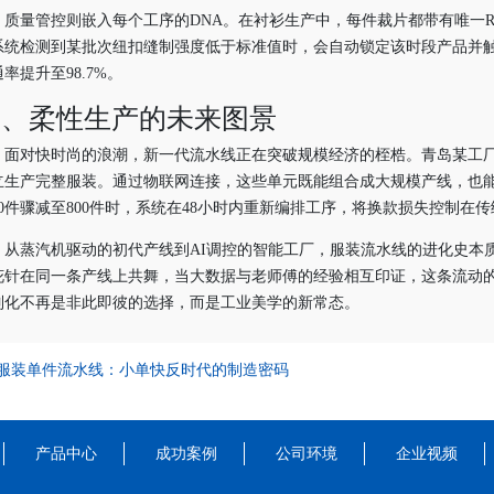
质量管控则嵌入每个工序的DNA。在衬衫生产中，每件裁片都带有唯一R
系统检测到某批次纽扣缝制强度低于标准值时，会自动锁定该时段产品并触
率提升至98.7%。
四、柔性生产的未来图景
面对快时尚的浪潮，新一代流水线正在突破规模经济的桎梏。青岛某工厂
立生产完整服装。通过物联网连接，这些单元既能组合成大规模产线，也能拆
000件骤减至800件时，系统在48小时内重新编排工序，将换款损失控制在传
从蒸汽机驱动的初代产线到AI调控的智能工厂，服装流水线的进化史本
花针在同一条产线上共舞，当大数据与老师傅的经验相互印证，这条流动
制化不再是非此即彼的选择，而是工业美学的新常态。
服装单件流水线：小单快反时代的制造密码
产品中心
成功案例
公司环境
企业视频