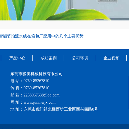
智能节拍流水线在箱包厂应用中的几个主要优势
产品中心
成功案例
公司环境
企业视频
东莞市骏美机械科技有限公司
电 话：0769-85267810
传 真：0769-85267810
邮 箱：2258967638@qq.com
网 址：www.junmeijx.com
地 址：东莞市虎门镇北栅西坊工业区西兴四路8号