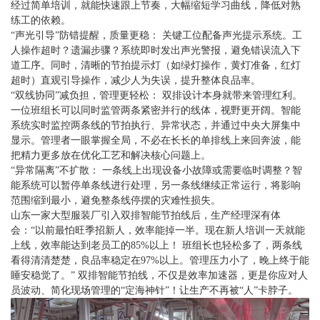
经过简单培训，就能快速跟上节奏，
大幅缩短学习曲线，降低对熟
练工的依赖
。
“声光引导”防错提醒，质量更稳：
关键工位配备声光提示系统。工
人操作超时？遗漏步骤？系统即时发出声光警报，
避免错误流入下
道工序
。同时，清晰的节拍提示灯（如绿灯操作，黄灯准备，红灯
超时）直观引导操作，
减少人为失误，提升整体良品率
。
“双线协同”减负担，管理更轻松：
双排设计本身就带来管理红利。
一位班组长可以同时监管两条紧密并行的线体
，视野更开阔。智能
系统实时监控两条线的节拍执行、异常状态，并通过中央大屏集中
显示。管理者
一眼掌握全局
，不必在长长的单排线上来回奔波，能
把精力更多放在优化工艺和解决核心问题上。
“异常隔离”不扩散：
一条线上出现设备小故障或需要临时调整？智
能系统可以
暂停单条线进行处理，另一条线继续正常运行
，将影响
范围缩到最小，
避免整条线停摆的灾难性损失
。
山东一家大型服装厂引入双排智能节拍线后，生产经理深有体
会：“以前最怕旺季招新人，效率能掉一半。现在新人培训一天就能
上线，
效率能达到老员工的85%以上！
班组长也轻松多了，两条线
看得清清楚楚，良品率稳定在97%以上。
管理压力小了，晚上终于能
睡安稳觉了。”
双排智能节拍线，不仅是效率加速器，更是你应对人
员波动、简化现场管理的“定海神针”！让生产不再被“人”卡脖子。