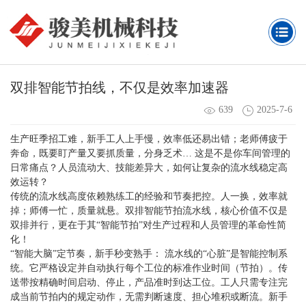
双排智能节拍线，不仅是效率加速器
639
2025-7-6
生产旺季招工难，新手工人上手慢，效率低还易出错；老师傅疲于
奔命，既要盯产量又要抓质量，分身乏术… 这是不是你车间管理的
日常痛点？人员流动大、技能差异大，如何让复杂的流水线稳定高
效运转？
传统的流水线高度依赖熟练工的经验和节奏把控。人一换，效率就
掉；师傅一忙，质量就悬。
双排智能节拍流水线，核心价值不仅是
双排并行，更在于其“智能节拍”对生产过程和人员管理的革命性简
化！
“智能大脑”定节奏，新手秒变熟手：
流水线的“心脏”是智能控制系
统。它
严格设定并自动执行每个工位的标准作业时间（节拍）
。传
送带按精确时间启动、停止，产品准时到达工位。
工人只需专注完
成当前节拍内的规定动作
，无需判断速度、担心堆积或断流。新手