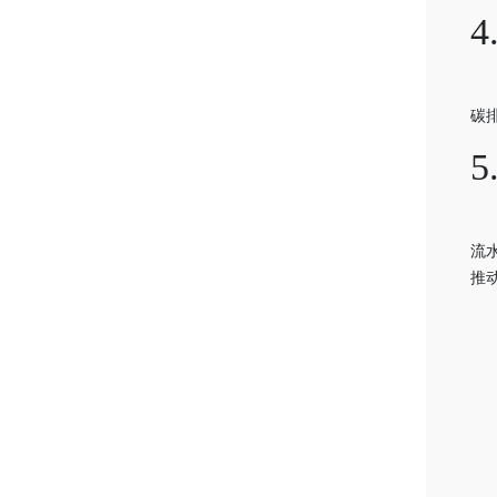
4
碳
5
流
推