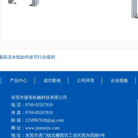
服装流水线如何改写行业规则
产品中心
成功案例
公司环境
企业视频
东莞市骏美机械科技有限公司
电 话：0769-85267810
传 真：0769-85267810
邮 箱：2258967638@qq.com
网 址：www.junmeijx.com
地 址：东莞市虎门镇北栅西坊工业区西兴四路8号