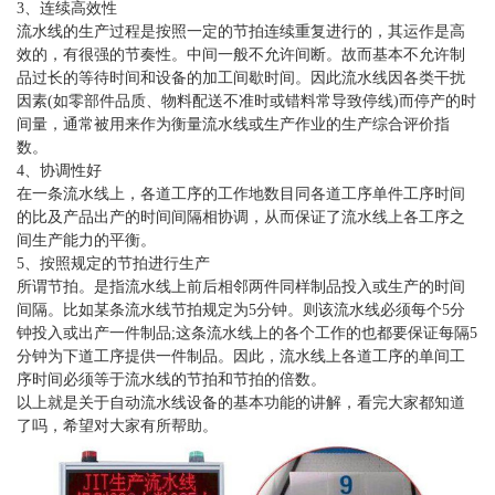
3、连续高效性
流水线的生产过程是按照一定的节拍连续重复进行的，其运作是高
效的，有很强的节奏性。中间一般不允许间断。故而基本不允许制
品过长的等待时间和设备的加工间歇时间。因此流水线因各类干扰
因素(如零部件品质、物料配送不准时或错料常导致停线)而停产的时
间量，通常被用来作为衡量流水线或生产作业的生产综合评价指
数。
4、协调性好
在一条流水线上，各道工序的工作地数目同各道工序单件工序时间
的比及产品出产的时间间隔相协调，从而保证了流水线上各工序之
间生产能力的平衡。
5、按照规定的节拍进行生产
所谓节拍。是指流水线上前后相邻两件同样制品投入或生产的时间
间隔。比如某条流水线节拍规定为5分钟。则该流水线必须每个5分
钟投入或出产一件制品;这条流水线上的各个工作的也都要保证每隔5
分钟为下道工序提供一件制品。因此，流水线上各道工序的单间工
序时间必须等于流水线的节拍和节拍的倍数。
以上就是关于自动流水线设备的基本功能的讲解，看完大家都知道
了吗，希望对大家有所帮助。