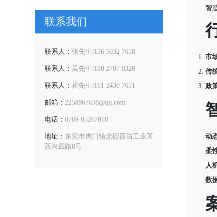
智
联系我们
联系人：
张先生/136 5032 7658
市
联系人：
吴先生/180 2707 8328
传
联系人：
崔先生/181 2430 7651
政
邮箱：
2258967638@qq.com
电话：
0769-85267810
动
地址：
东莞市虎门镇北栅西坊工业区
西兴四路8号
柔
人
数