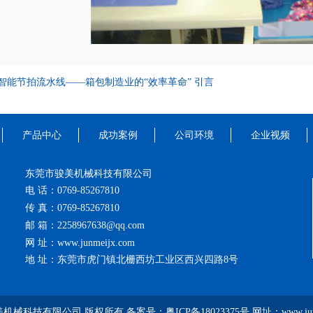
智能节拍流水线——箱包制造业的“效率革命” 引言
产品中心
成功案例
公司环境
企业视频
东莞市骏美机械科技有限公司
电 话：0769-85267810
传 真：0769-85267810
邮 箱：2258967638@qq.com
网 址：www.junmeijx.com
地 址：东莞市虎门镇北栅西坊工业区西兴四路8号
美机械科技有限公司 版权所有 备案号：
粤ICP备18023375号
网址：www.junm