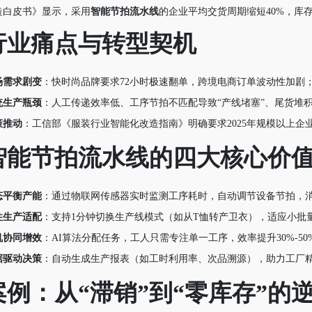
造白皮书》显示，采用
智能节拍流水线
的企业平均交货周期缩短40%，库
行业痛点与转型契机
场需求剧变
：快时尚品牌要求72小时极速翻单，跨境电商订单波动性加剧
统生产瓶颈
：人工传递效率低、工序节拍不匹配导致“产线堵塞”、尾货堆
策推动
：工信部《服装行业智能化改造指南》明确要求2025年规模以上企业
智能节拍流水线的四大核心价
态平衡产能
：通过物联网传感器实时监测工序耗时，自动调节设备节拍，消
性生产适配
：支持1分钟切换生产线模式（如从T恤转产卫衣），适应小批
机协同增效
：AI算法分配任务，工人只需专注单一工序，效率提升30%-50
据驱动决策
：自动生成生产报表（如工时利用率、次品溯源），助力工厂
案例：从“滞销”到“零库存”的