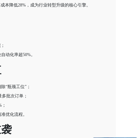
存成本降低28%，成为行业转型升级的核心引擎。
；
积；
自动化率超50%。
值
除“瓶颈工位”；
量多批次订单；
%；
精准优化流程。
逆袭